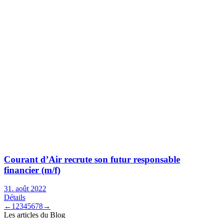
Courant d’Air recrute son futur responsable
financier (m/f)
31. août 2022
Détails
←
1
2
3
4
5
6
7
8
→
Les articles du Blog