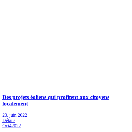
Des projets éoliens qui profitent aux citoyens
localement
23. juin 2022
Détails
Oct
4
2022