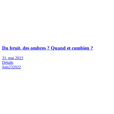
Du bruit, des ombres ? Quand et combien ?
31. mai 2023
Détails
Juin
23
2022