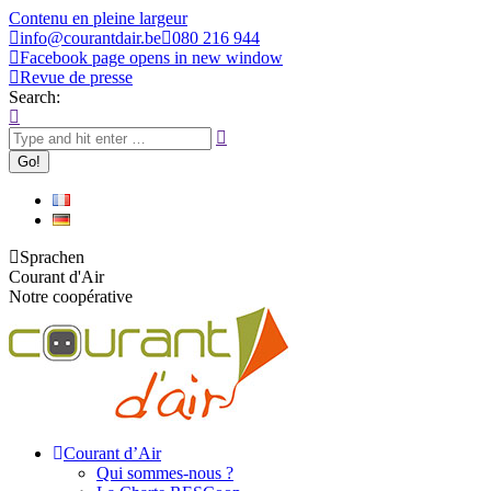
Contenu en pleine largeur
info@courantdair.be
080 216 944
Facebook page opens in new window
Revue de presse
Search:
Sprachen
Courant d'Air
Notre coopérative
Courant d’Air
Qui sommes-nous ?