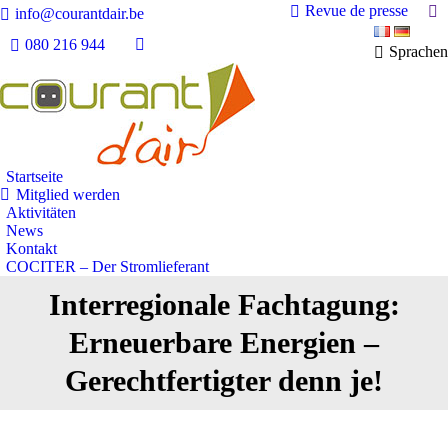
Se
Revue de presse
info@courantdair.be
080 216 944
Sprachen
Facebook
page
opens
in
new
window
Startseite
Mitglied werden
Aktivitäten
News
Kontakt
COCITER – Der Stromlieferant
Interregionale Fachtagung:
Erneuerbare Energien –
Sie befinden sich hier:
Gerechtfertigter denn je!