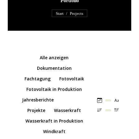
Portfolio
Sie befinden sich hier:
Start
Projects
Alle anzeigen
Dokumentation
Fachtagung
Fotovoltaik
Fotovoltaik in Produktion
Jahresberichte
Produktion
Projekte
Wasserkraft
Wasserkraft in Produktion
Windkraft