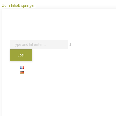
Zum Inhalt springen
info@courantdair.be
080 216 944
Facebook page opens in new window
Revue de presse
Search: