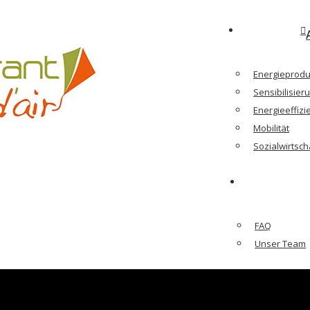
Energieprodu
Sensibilisie
Energieeffizi
Mobilität
Sozialwirtsch
FAQ
Unser Team