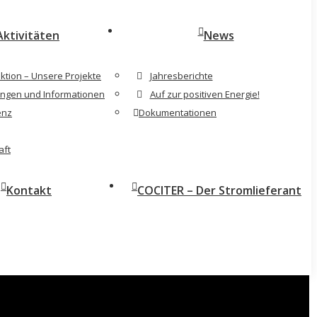
Aktivitäten
News
ktion – Unsere Projekte
Jahresberichte
rungen und Informationen
Auf zur positiven Energie!
enz
Dokumentationen
aft
Kontakt
COCITER – Der Stromlieferant