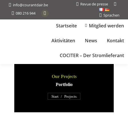
Revue de presse
Search:
info@courantdair.be
080 216 944
Sprachen
Facebook
page
Startseite
Mitglied werden
opens
in
Aktivitäten
News
Kontakt
new
window
COCITER – Der Stromlieferant
Our Projects
Portfolio
Sie befinden sich hier:
Start
Projects