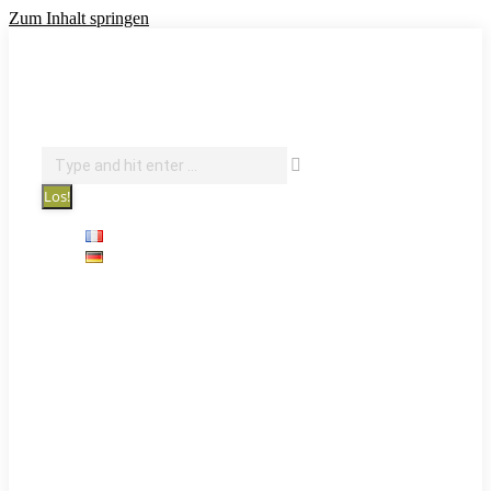
Zum Inhalt springen
info@courantdair.be
080 216 944
Facebook page opens in new window
Revue de presse
Search:
Sprachen