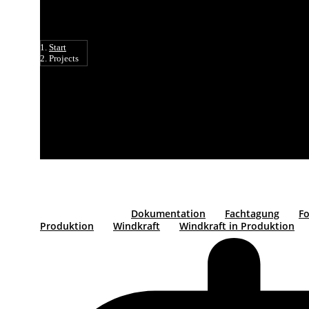
Sie befinden sich hier:
Start
Projects
Alle anzeigen
Dokumentation
Fachtagung
Fo
Produktion
Windkraft
Windkraft in Produktion