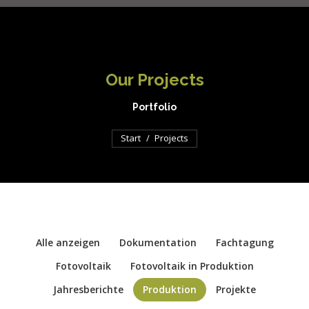
Our Projects
Portfolio
Sie befinden sich hier:
Start
Projects
Alle anzeigen
Dokumentation
Fachtagung
Fotovoltaik
Fotovoltaik in Produktion
Jahresberichte
Produktion
Projekte