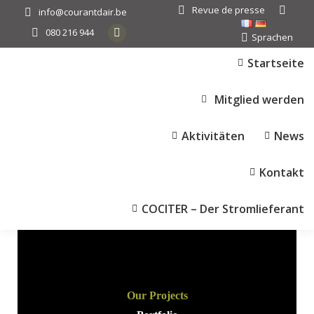
Revue de presse
Search:
info@courantdair.be
080 216 944
Sprachen
Facebook
page
Startseite
opens
in
Mitglied werden
new
window
Aktivitäten
News
Kontakt
COCITER – Der Stromlieferant
Our Projects