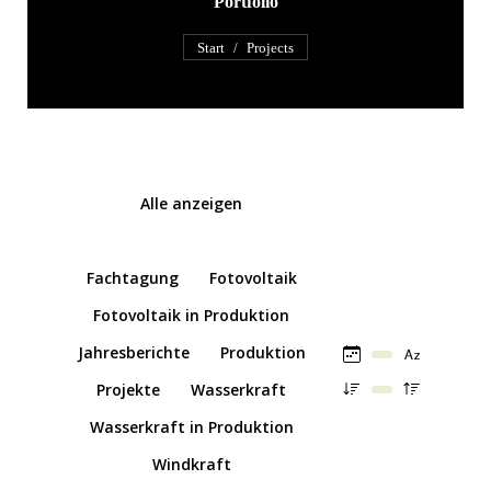
Portfolio
Sie befinden sich hier:
Start
Projects
Alle anzeigen
Dokumentation
Fachtagung
Fotovoltaik
Fotovoltaik in Produktion
Jahresberichte
Produktion
Projekte
Wasserkraft
Wasserkraft in Produktion
Windkraft