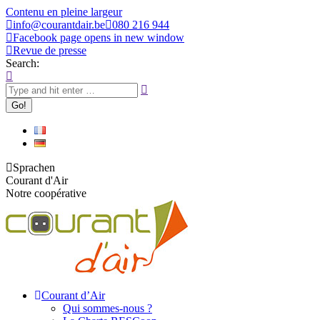
Contenu en pleine largeur
info@courantdair.be
080 216 944
Facebook page opens in new window
Revue de presse
Search:
Sprachen
Courant d'Air
Notre coopérative
Courant d’Air
Qui sommes-nous ?