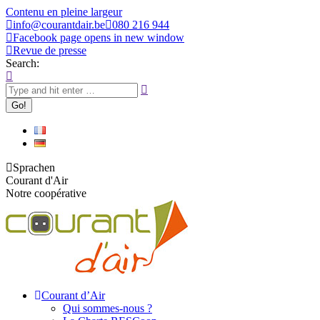
Contenu en pleine largeur
info@courantdair.be
080 216 944
Facebook page opens in new window
Revue de presse
Search:
Sprachen
Courant d'Air
Notre coopérative
Courant d’Air
Qui sommes-nous ?