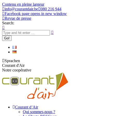
Contenu en pleine largeur
info@courantdair.be
080 216 944
Facebook page opens in new window
Revue de presse
Search:
Sprachen
Courant d'Air
Notre coopérative
Courant d’Air
Qui sommes-nous ?