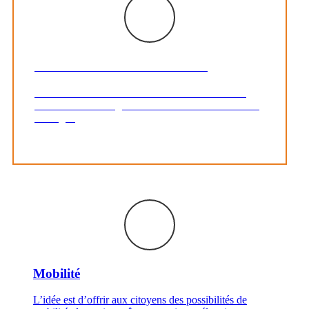
Informations et sensibilisations
Courant d’Air informe et sensibilise aux mesures
d’économie d’énergie et à l’utilisation rationnelle de
l’énergie.
Mobilité
L’idée est d’offrir aux citoyens des possibilités de