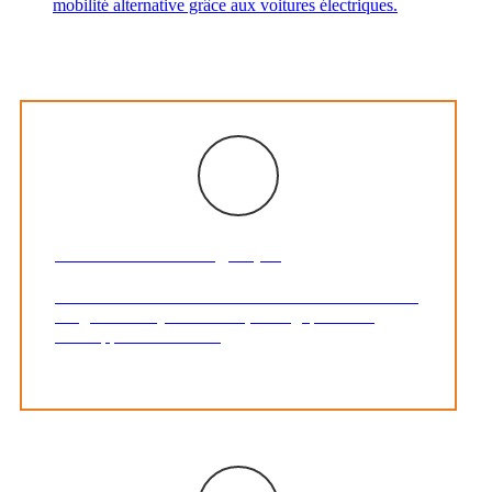
mobilité alternative grâce aux voitures électriques.
La transition énergétique
Courant d’Air est un acteur de l’économie sociale en
intégrant les enjeux sociaux, écologiques et de
développement durable.