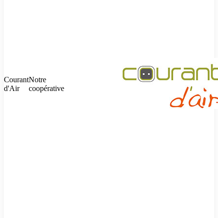
Courant
Notre
d'Air
coopérative