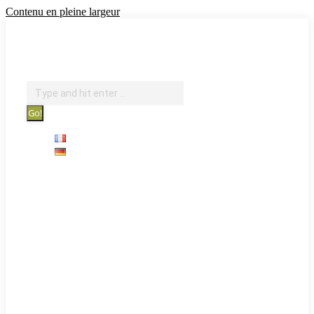
Contenu en pleine largeur
info@courantdair.be
080 216 944
Facebook page opens in new window
Revue de presse
Search:
Sprachen