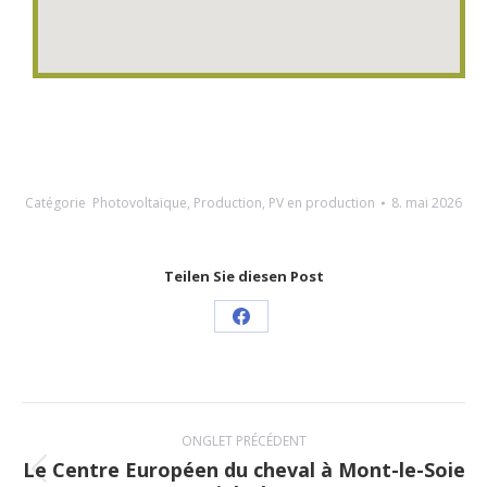
Catégorie
Photovoltaïque
,
Production
,
PV en production
8. mai 2026
Teilen Sie diesen Post
Share
on
Facebook
Navigation
ONGLET PRÉCÉDENT
de
Le Centre Européen du cheval à Mont-le-Soie
Onglet