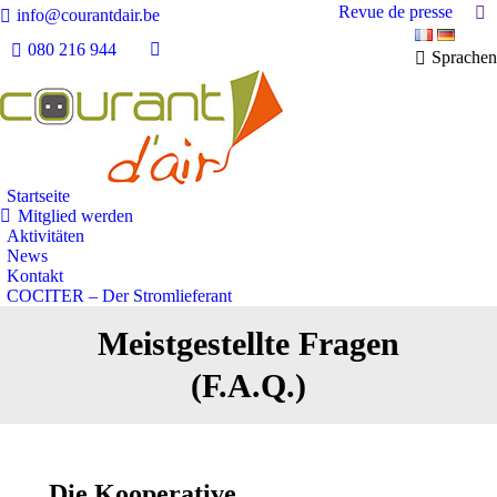
Se
Revue de presse
info@courantdair.be
080 216 944
Sprachen
Facebook
page
opens
in
new
window
Startseite
Mitglied werden
Aktivitäten
News
Kontakt
COCITER – Der Stromlieferant
Meistgestellte Fragen
(F.A.Q.)
Die Kooperative