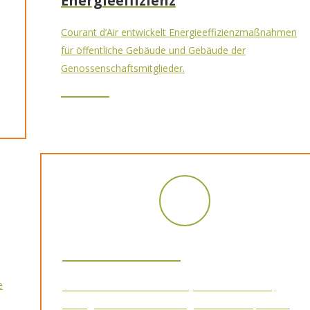
Energieeffizienz
Courant d’Air entwickelt Energieeffizienzmaßnahmen
für öffentliche Gebäude und Gebäude der
Genossenschaftsmitglieder.
Sozialwirtschaft
e
Courant d’Air unterstützt Projekte mit sozialem,
ökologischem und nachhaltigem Charakter, um die