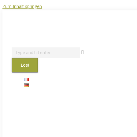
Zum Inhalt springen
info@courantdair.be
080 216 944
Facebook page opens in new window
Revue de presse
Search: