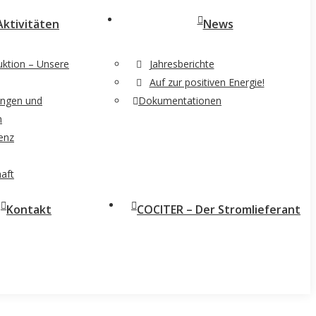
Aktivitäten
News
uktion – Unsere
Jahresberichte
Auf zur positiven Energie!
rungen und
Dokumentationen
n
ienz
haft
Kontakt
COCITER – Der Stromlieferant