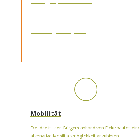
Energieproduktion
Courant d’Air möchte eine Beteiligung an
Energieproduktionsprojekten für eine größtmögliche
Anzahl Bürger ermöglichen.
Mobilität
Die Idee ist den Bürgern anhand von Elektroautos ein
alternative Mobilitätsmöglichkeit anzubieten.