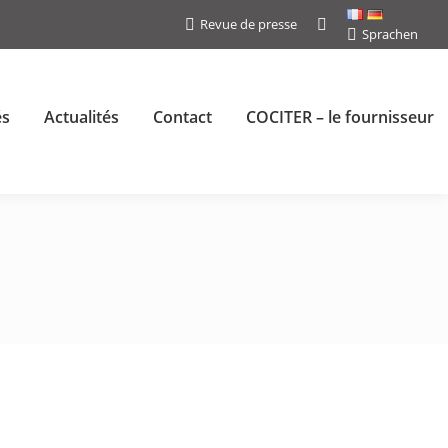
Revue de presse
Search:
Sprachen
és
Actualités
Contact
COCITER – le fournisseur