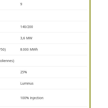
9
140/200
3,6 MW
P50)
8.000 MWh
éoliennes)
25%
Luminus
100% Injection