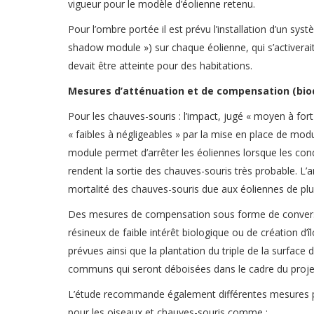
vigueur pour le modèle d’éolienne retenu.
Pour l’ombre portée il est prévu l’installation d’un sys
shadow module ») sur chaque éolienne, qui s’activerait
devait être atteinte pour des habitations.
Mesures d’atténuation et de compensation (biod
Pour les chauves-souris : l’impact, jugé « moyen à for
« faibles à négligeables » par la mise en place de modu
module permet d’arrêter les éoliennes lorsque les co
rendent la sortie des chauves-souris très probable. L’a
mortalité des chauves-souris due aux éoliennes de plu
Des mesures de compensation sous forme de conver
résineux de faible intérêt biologique ou de création d’î
prévues ainsi que la plantation du triple de la surface 
communs qui seront déboisées dans le cadre du proje
L’étude recommande également différentes mesures pou
pour les oiseaux et chauves-souris comme :