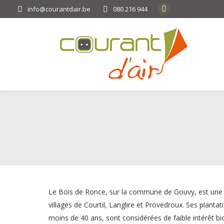
info@courantdair.be
080 216 944
Facebook
page
opens
in
new
window
Le Bois de Ronce, sur la commune de Gouvy, est une z
villages de Courtil, Langlire et Provedroux. Ses planta
moins de 40 ans, sont considérées de faible intérêt bi