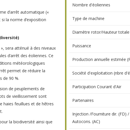
Nombre d'éoliennes
tème d’arrêt automatique («
Type de machine
 si la norme d’exposition
Diamètre rotor/Hauteur totale
iversité)
Puissance
t », sera atténué à des niveaux
les d’arrêt des éoliennes. Ce
Production annuelle estimée (
nditions météorologiques
rrêt permet de réduire la
Société d'exploitation (nbre d'
s de 90 %.
Participation Courant d'Air
sion de peuplements de
lots de vieillissement sont
Partenaires
de haies feuillues et de hêtres
t.
Injection /Fourniture dir. (FD) /
Autocons. (AC)
r la biodiversité ainsi que