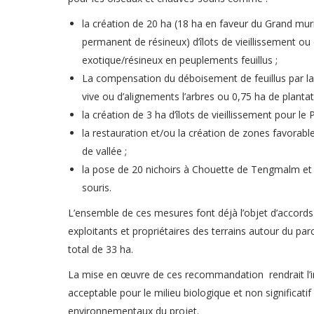
la création de 20 ha (18 ha en faveur du Grand mur
permanent de résineux) d’îlots de vieillissement o
exotique/résineux en peuplements feuillus ;
La compensation du déboisement de feuillus par la
vive ou d’alignements l’arbres ou 0,75 ha de plantati
la création de 3 ha d’îlots de vieillissement pour le P
la restauration et/ou la création de zones favorabl
de vallée ;
la pose de 20 nichoirs à Chouette de Tengmalm et 
souris.
L’ensemble de ces mesures font déjà l’objet d’accord
exploitants et propriétaires des terrains autour du par
total de 33 ha.
La mise en œuvre de ces recommandation rendrait l’
acceptable pour le milieu biologique et non significati
environnementaux du projet.