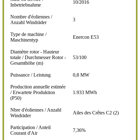
10/2016
Inbetriebnahme
Nombre d'éoliennes /
3
Anzahl Windräder
Type de machine /
Enercon E53
Maschinentyp
Diamètre rotor - Hauteur
totale / Durchmesser Rotor -
53/100
Gesamthöhe (m)
Puissance / Leistung
0,8 MW
Production annuelle estimée
/ Erwartete Produktion
1.933 MWh
(P50)
Nbre d'éoliennes / Anzahl
Ailes des Crêtes C2 (2)
Windräder
Participation / Anteil
7,36%
Courant d'Air