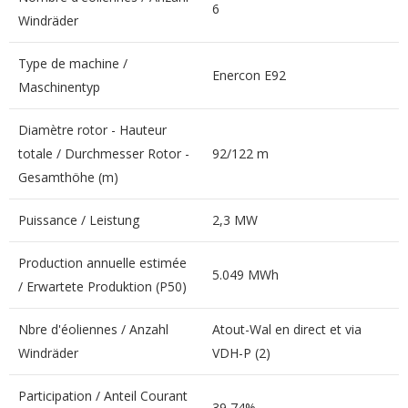
6
Windräder
Type de machine /
Enercon E92
Maschinentyp
Diamètre rotor - Hauteur
totale / Durchmesser Rotor -
92/122 m
Gesamthöhe (m)
Puissance / Leistung
2,3 MW
Production annuelle estimée
5.049 MWh
/ Erwartete Produktion (P50)
Nbre d'éoliennes / Anzahl
Atout-Wal en direct et via
Windräder
VDH-P (2)
Participation / Anteil Courant
39,74%