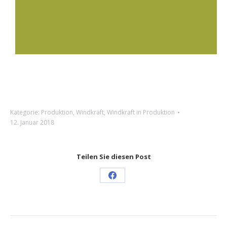
Kategorie:
Produktion
,
Windkraft
,
Windkraft in Produktion
12. Januar 2018
Teilen Sie diesen Post
Share
on
Facebook
Project