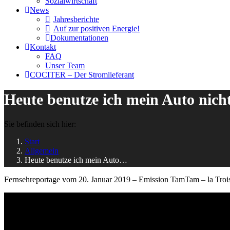
Sozialwirtschaft
News
Jahresberichte
Auf zur positiven Energie!
Dokumentationen
Kontakt
FAQ
Unser Team
COCITER – Der Stromlieferant
Heute benutze ich mein Auto nich
Sie befinden sich hier:
Start
Allgemein
Heute benutze ich mein Auto…
Fernsehreportage vom 20. Januar 2019 – Emission TamTam – la Troi