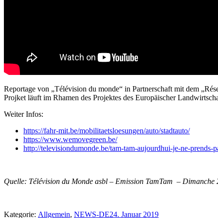
Reportage von „Télévision du monde“ in Partnerschaft mit dem „Réseau
Projket läuft im Rhamen des Projektes des Europäischer Landwirtschaf
Weiter Infos:
https://fahr-mit.be/mobilitaetsloesungen/auto/stadtauto/
https://www.wemovegreen.be/
http://televisiondumonde.be/tam-tam-aujourdhui-je-ne-prends-p
Quelle: Télévision du Monde asbl – Emission TamTam – Dimanche 20
Kategorie:
Allgemein
,
NEWS-DE
24. Januar 2019