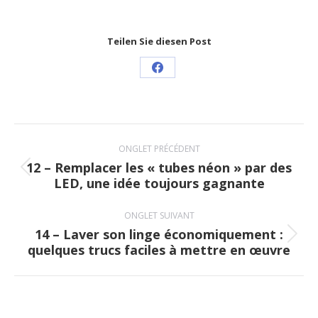
Teilen Sie diesen Post
Share
on
Facebook
Navigation
ONGLET PRÉCÉDENT
de
12 – Remplacer les « tubes néon » par des
Onglet
LED, une idée toujours gagnante
commentaire
précédent
ONGLET SUIVANT
14 – Laver son linge économiquement :
Onglet
quelques trucs faciles à mettre en œuvre
suivant