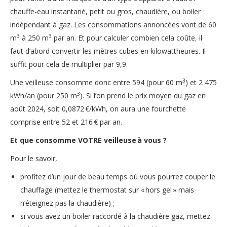
chauffe-eau instantané, petit ou gros, chaudière, ou boiler
indépendant à gaz. Les consommations annoncées vont de 60
3
3
m
à 250 m
par an. Et pour calculer combien cela coûte, il
faut d’abord convertir les mètres cubes en kilowattheures. Il
suffit pour cela de multiplier par 9,9.
3
Une veilleuse consomme donc entre 594 (pour 60 m
) et 2 475
3
kWh/an (pour 250 m
). Si l’on prend le prix moyen du gaz en
août 2024, soit 0,0872 €/kWh, on aura une fourchette
comprise entre 52 et 216 € par an.
Et que consomme VOTRE veilleuse à vous ?
Pour le savoir,
profitez d’un jour de beau temps où vous pourrez couper le
chauffage (mettez le thermostat sur « hors gel » mais
n’éteignez pas la chaudière) ;
si vous avez un boiler raccordé à la chaudière gaz, mettez-