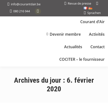
Revue de presse
Search:
info@courantdair.be
080 216 944
Sprachen
Facebook
page
Courant d’Air
opens
in
Devenir membre
Activités
new
window
Actualités
Contact
COCITER – le fournisseur
Archives du jour :
6. février
2020