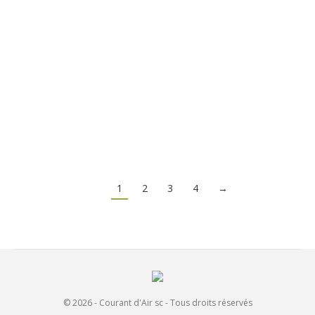
L’éolienne et la réduction des
émissions de C02: ami ou ennemi ?
Blog-FR
,
Blog-VLAN
,
Généralités
,
Nouveautés
Par
bruno dannemark
29. mars 2023
Windkraftanlagen und die Reduzierung des CO2-
Ausstoßes: Freund oder Feind?
1
2
3
4
→
© 2026 - Courant d'Air sc - Tous droits réservés