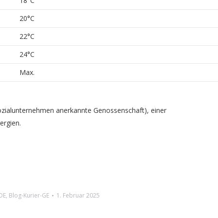
18°C
20°C
22°C
24°C
Max.
Sozialunternehmen anerkannte Genossenschaft), einer
ergien.
DE
,
Blog-Kurier-GE
1. Februar 2025