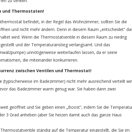
umen zu senken.
en und Thermostaten!
ermostat befindet, in der Regel das Wohnzimmer, sollten Sie die
öffnen und nicht mehr ändern. Denn in diesem Raum „entscheidet“ da
altet wird. Wenn die Thermostatventile in diesem Raum zu niedrig
abgestellt und der Temperaturanstieg verlangsamt. Und das
wälzpumpe) unnötigerweise weiterlaufen lassen, da er seine
tomatismen, die miteinander konkurrieren.
nkurrenz zwischen Ventilen und Thermostat!
 (typischerweise im Badezimmer) nicht mehr ausreichend verteilt wir
bevor das Badezimmer warm genug war. Sie haben dann zwei
 weit geöffnet und Sie geben einen „Boost“, indem Sie die Temperatu
oder 3 Grad anheben (aber Sie heizen damit auch das ganze Haus
Thermostatventile ständig auf die Temperatur eingestellt, die Sie im