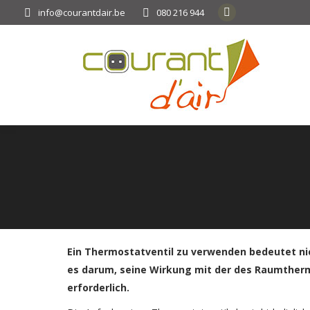
info@courantdair.be
080 216 944
Facebook
page
opens
in
new
window
Ein Thermostatventil zu verwenden bedeutet ni
es darum, seine Wirkung mit der des Raumther
erforderlich.