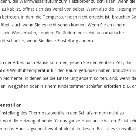
h darin, die Warmwasserzufuhr zum Heizkörper zu schließen, wenn die
u kalt ist, öffnet sich das Ventil von selbst. Wenn also die Heizung i
betreten, in dem die Temperatur noch nicht erreicht ist, brauchen Si
geöffnet, auch wenn Sie es nicht sehen können. Wenn Sie an einem
t ja kein Wasserhahn, sondern Sie ändern nur seine automatische
 schneller, wenn Sie diese Einstellung ändern.
n der Arbeit nach Hause kommen, geben Sie den Ventilen Zeit, die
 die Wohlfühltemperatur für den Raum gefunden haben, brauchen Si
n Momente, in denen Sie die Einstellung ändern sollten, sind, wenn di
n, weggehen oder in einem Kinderzimmer schlafen erfordert z. B. dr
ensstil an
instellung des Thermostatventils in den Schlafzimmern nicht zu
wird die Heizung ohnehin für das ganze Haus ausschalten. Es ist kei
n das Haus tagsüber bewohnt bleibt. In diesem Fall ist es sinnvoll, d