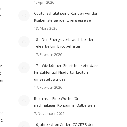
1. April 2026
m
Cociter schützt seine Kunden vor den
e
Risiken steigender Energiepreise
13. März 2026
18 – Den Energieverbrauch bei der
Telearbeit im Blick behalten
17. Februar 2026
e
17 – Wie können Sie sicher sein, dass
Ihr Zähler auf Niedertarifzeiten
e
umgestellt wurde?
ei
17. Februar 2026
Re:think! – Eine Woche für
nachhaltigen Konsum in Ostbelgien
ne
7. November 2025
ie
10 Jahre schon ändert COCITER den