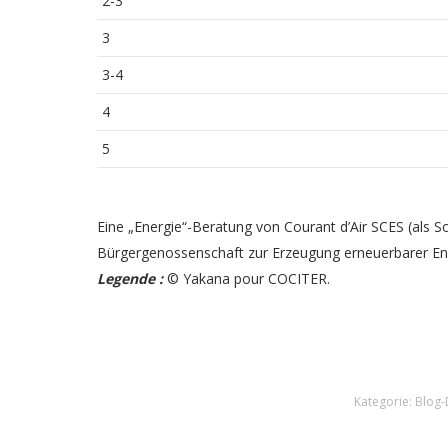
2-3
3
3-4
4
5
Eine „Energie“-Beratung von Courant d’Air SCES (als 
Bürgergenossenschaft zur Erzeugung erneuerbarer En
Legende :
© Yakana pour COCITER.
Kategorie:
Blog-