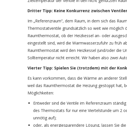
Zieltemperatur der Ventile in den nicht genutzten Rä
Dritter Tipp: Keine Konkurrenz zwischen Ventil
Im „Referenzraum“, dem Raum, in dem sich das Raumth
Thermostatventile grundsätzlich so weit wie möglich 
Raumthermostat, ob der Heizkessel an- oder ausgesch
eingestellt sind, wird die Warmwasserzufuhr zu früh 
Raumthermostat wird den Heizkessel (und/oder die Um
Solltemperatur nicht erreicht. Wir haben also zwei Au
Vierter Tipp: Spielen Sie (trotzdem) mit der Ko
Es kann vorkommen, dass die Wärme an anderer Stelle
weil das Raumthermostat die Heizung gestoppt hat, 
Möglichkeiten:
Entweder sind die Ventile im Referenzraum ständig
des Thermostats für nur eine Viertelstunde um 2 
unnötig auf);
oder, als energiesparendere Lösung, lassen Sie die 