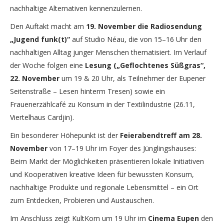
nachhaltige Alternativen kennenzulernen.
Den Auftakt macht am
19. November die Radiosendung
„Jugend funk(t)“
auf Studio Néau, die von 15–16 Uhr den
nachhaltigen Alltag junger Menschen thematisiert. Im Verlauf
der Woche folgen eine
Lesung („Geflochtenes Süßgras“,
22. November
um 19 & 20 Uhr, als Teilnehmer der Eupener
Seitenstraße – Lesen hinterm Tresen) sowie ein
Frauenerzählcafé zu Konsum in der Textilindustrie (26.11,
Viertelhaus Cardjin).
Ein besonderer Höhepunkt ist der
Feierabendtreff am 28.
November
von 17–19 Uhr im Foyer des Jünglingshauses:
Beim Markt der Möglichkeiten präsentieren lokale Initiativen
und Kooperativen kreative Ideen für bewussten Konsum,
nachhaltige Produkte und regionale Lebensmittel – ein Ort
zum Entdecken, Probieren und Austauschen.
Im Anschluss zeigt KultKom um 19 Uhr im
Cinema Eupen
den