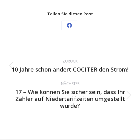
Teilen Sie diesen Post
Share
on
Facebook
Kommentarnavigation
ZURÜCK
10 Jahre schon ändert COCITER den Strom!
Vorheriger
Beitrag:
NÄCHSTES
17 – Wie können Sie sicher sein, dass Ihr
Zähler auf Niedertarifzeiten umgestellt
Nächster
wurde?
Beitrag: