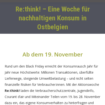
Re:think! – Eine Woche für
nachhaltigen Konsum in
Sie befinden sich hier:
Ostbelgien
Ab dem 19. November
Rund um den Black Friday erreicht der Konsumrausch Jahr für
Jahr neue Höchstwerte: Millionen Transaktionen, überfüllte
Lieferwege, steigende Umweltbelastung – und nicht selten
finanzielle Risiken für Verbraucher:innen. Mit der Aktionswoche
Re:think!
laden die Verbraucherschutzzentrale, Jugendinfo,
Courant d’air und Miteinander Teilen vom 19. bis 28. November
dazu ein, das eigene Konsumverhalten zu hinterfragen und