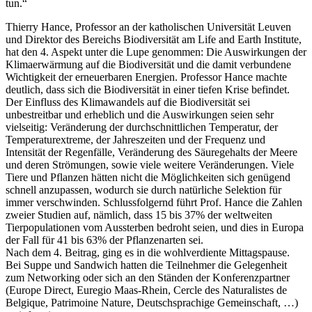
tun.“
Thierry Hance, Professor an der katholischen Universität Leuven
und Direktor des Bereichs Biodiversität am Life and Earth Institute,
hat den 4. Aspekt unter die Lupe genommen: Die Auswirkungen der
Klimaerwärmung auf die Biodiversität und die damit verbundene
Wichtigkeit der erneuerbaren Energien. Professor Hance machte
deutlich, dass sich die Biodiversität in einer tiefen Krise befindet.
Der Einfluss des Klimawandels auf die Biodiversität sei
unbestreitbar und erheblich und die Auswirkungen seien sehr
vielseitig: Veränderung der durchschnittlichen Temperatur, der
Temperaturextreme, der Jahreszeiten und der Frequenz und
Intensität der Regenfälle, Veränderung des Säuregehalts der Meere
und deren Strömungen, sowie viele weitere Veränderungen. Viele
Tiere und Pflanzen hätten nicht die Möglichkeiten sich genügend
schnell anzupassen, wodurch sie durch natürliche Selektion für
immer verschwinden. Schlussfolgernd führt Prof. Hance die Zahlen
zweier Studien auf, nämlich, dass 15 bis 37% der weltweiten
Tierpopulationen vom Aussterben bedroht seien, und dies in Europa
der Fall für 41 bis 63% der Pflanzenarten sei.
Nach dem 4. Beitrag, ging es in die wohlverdiente Mittagspause.
Bei Suppe und Sandwich hatten die Teilnehmer die Gelegenheit
zum Networking oder sich an den Ständen der Konferenzpartner
(Europe Direct, Euregio Maas-Rhein, Cercle des Naturalistes de
Belgique, Patrimoine Nature, Deutschsprachige Gemeinschaft, …)