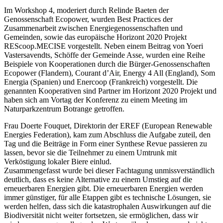
Im Workshop 4, moderiert durch Relinde Baeten der
Genossenschaft Ecopower, wurden Best Practices der
Zusammenarbeit zwischen Energiegenossenschaften und
Gemeinden, sowie das europäische Horizont 2020 Projekt
REScoop.MECISE vorgestellt. Neben einem Beitrag von Yoeri
Vastersavendts, Schöffe der Gemeinde Asse, wurden eine Reihe
Beispiele von Kooperationen durch die Bürger-Genossenschaften
Ecopower (Flandern), Courant d’Air, Energy 4 All (England), Som
Energia (Spanien) und Enercoop (Frankreich) vorgestellt. Die
genannten Kooperativen sind Partner im Horizont 2020 Projekt und
haben sich am Vortag der Konferenz zu einem Meeting im
Naturparkzentrum Botrange getroffen.
Frau Doerte Fouquet, Direktorin der EREF (European Renewable
Energies Federation), kam zum Abschluss die Aufgabe zuteil, den
Tag und die Beiträge in Form einer Synthese Revue passieren zu
lassen, bevor sie die Teilnehmer zu einem Umtrunk mit
Verköstigung lokaler Biere einlud.
Zusammengefasst wurde bei dieser Fachtagung unmissverständlich
deutlich, dass es keine Alternative zu einem Umstieg auf die
erneuerbaren Energien gibt. Die erneuerbaren Energien werden
immer günstiger, für alle Etappen gibt es technische Lösungen, sie
werden helfen, dass sich die katastrophalen Auswirkungen auf die
Biodiversität nicht weiter fortsetzen, sie ermöglichen, dass wir