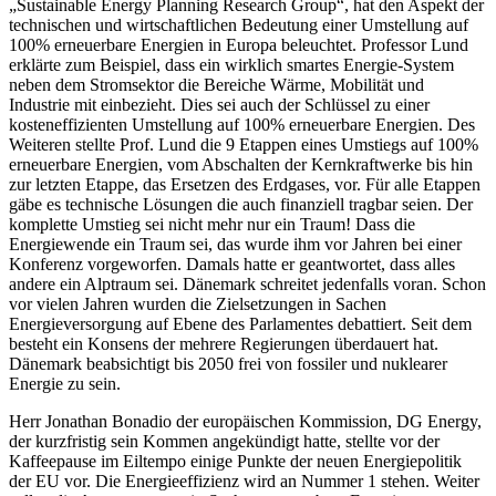
„Sustainable Energy Planning Research Group“, hat den Aspekt der
technischen und wirtschaftlichen Bedeutung einer Umstellung auf
100% erneuerbare Energien in Europa beleuchtet. Professor Lund
erklärte zum Beispiel, dass ein wirklich smartes Energie-System
neben dem Stromsektor die Bereiche Wärme, Mobilität und
Industrie mit einbezieht. Dies sei auch der Schlüssel zu einer
kosteneffizienten Umstellung auf 100% erneuerbare Energien. Des
Weiteren stellte Prof. Lund die 9 Etappen eines Umstiegs auf 100%
erneuerbare Energien, vom Abschalten der Kernkraftwerke bis hin
zur letzten Etappe, das Ersetzen des Erdgases, vor. Für alle Etappen
gäbe es technische Lösungen die auch finanziell tragbar seien. Der
komplette Umstieg sei nicht mehr nur ein Traum! Dass die
Energiewende ein Traum sei, das wurde ihm vor Jahren bei einer
Konferenz vorgeworfen. Damals hatte er geantwortet, dass alles
andere ein Alptraum sei. Dänemark schreitet jedenfalls voran. Schon
vor vielen Jahren wurden die Zielsetzungen in Sachen
Energieversorgung auf Ebene des Parlamentes debattiert. Seit dem
besteht ein Konsens der mehrere Regierungen überdauert hat.
Dänemark beabsichtigt bis 2050 frei von fossiler und nuklearer
Energie zu sein.
Herr Jonathan Bonadio der europäischen Kommission, DG Energy,
der kurzfristig sein Kommen angekündigt hatte, stellte vor der
Kaffeepause im Eiltempo einige Punkte der neuen Energiepolitik
der EU vor. Die Energieeffizienz wird an Nummer 1 stehen. Weiter