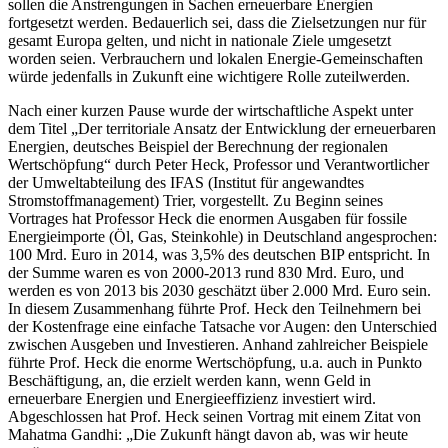
sollen die Anstrengungen in Sachen erneuerbare Energien
fortgesetzt werden. Bedauerlich sei, dass die Zielsetzungen nur für
gesamt Europa gelten, und nicht in nationale Ziele umgesetzt
worden seien. Verbrauchern und lokalen Energie-Gemeinschaften
würde jedenfalls in Zukunft eine wichtigere Rolle zuteilwerden.
Nach einer kurzen Pause wurde der wirtschaftliche Aspekt unter
dem Titel „Der territoriale Ansatz der Entwicklung der erneuerbaren
Energien, deutsches Beispiel der Berechnung der regionalen
Wertschöpfung“ durch Peter Heck, Professor und Verantwortlicher
der Umweltabteilung des IFAS (Institut für angewandtes
Stromstoffmanagement) Trier, vorgestellt. Zu Beginn seines
Vortrages hat Professor Heck die enormen Ausgaben für fossile
Energieimporte (Öl, Gas, Steinkohle) in Deutschland angesprochen:
100 Mrd. Euro in 2014, was 3,5% des deutschen BIP entspricht. In
der Summe waren es von 2000-2013 rund 830 Mrd. Euro, und
werden es von 2013 bis 2030 geschätzt über 2.000 Mrd. Euro sein.
In diesem Zusammenhang führte Prof. Heck den Teilnehmern bei
der Kostenfrage eine einfache Tatsache vor Augen: den Unterschied
zwischen Ausgeben und Investieren. Anhand zahlreicher Beispiele
führte Prof. Heck die enorme Wertschöpfung, u.a. auch in Punkto
Beschäftigung, an, die erzielt werden kann, wenn Geld in
erneuerbare Energien und Energieeffizienz investiert wird.
Abgeschlossen hat Prof. Heck seinen Vortrag mit einem Zitat von
Mahatma Gandhi: „Die Zukunft hängt davon ab, was wir heute