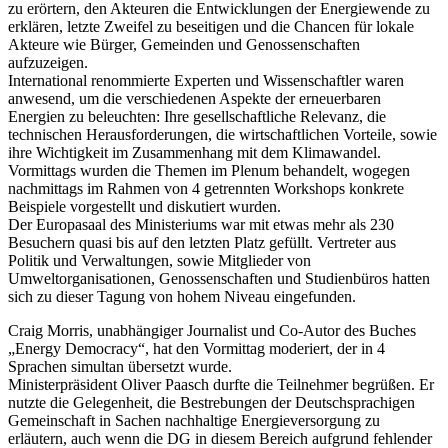
zu erörtern, den Akteuren die Entwicklungen der Energiewende zu
erklären, letzte Zweifel zu beseitigen und die Chancen für lokale
Akteure wie Bürger, Gemeinden und Genossenschaften
aufzuzeigen.
International renommierte Experten und Wissenschaftler waren
anwesend, um die verschiedenen Aspekte der erneuerbaren
Energien zu beleuchten: Ihre gesellschaftliche Relevanz, die
technischen Herausforderungen, die wirtschaftlichen Vorteile, sowie
ihre Wichtigkeit im Zusammenhang mit dem Klimawandel.
Vormittags wurden die Themen im Plenum behandelt, wogegen
nachmittags im Rahmen von 4 getrennten Workshops konkrete
Beispiele vorgestellt und diskutiert wurden.
Der Europasaal des Ministeriums war mit etwas mehr als 230
Besuchern quasi bis auf den letzten Platz gefüllt. Vertreter aus
Politik und Verwaltungen, sowie Mitglieder von
Umweltorganisationen, Genossenschaften und Studienbüros hatten
sich zu dieser Tagung von hohem Niveau eingefunden.
Craig Morris, unabhängiger Journalist und Co-Autor des Buches
„Energy Democracy“, hat den Vormittag moderiert, der in 4
Sprachen simultan übersetzt wurde.
Ministerpräsident Oliver Paasch durfte die Teilnehmer begrüßen. Er
nutzte die Gelegenheit, die Bestrebungen der Deutschsprachigen
Gemeinschaft in Sachen nachhaltige Energieversorgung zu
erläutern, auch wenn die DG in diesem Bereich aufgrund fehlender