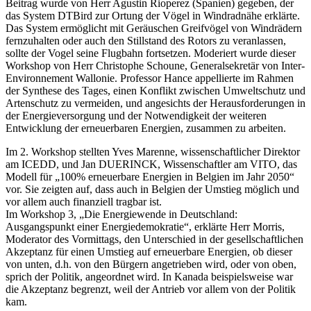
Beitrag wurde von Herr Agustin Rioperez (Spanien) gegeben, der
das System DTBird zur Ortung der Vögel in Windradnähe erklärte.
Das System ermöglicht mit Geräuschen Greifvögel von Windrädern
fernzuhalten oder auch den Stillstand des Rotors zu veranlassen,
sollte der Vogel seine Flugbahn fortsetzen. Moderiert wurde dieser
Workshop von Herr Christophe Schoune, Generalsekretär von Inter-
Environnement Wallonie. Professor Hance appellierte im Rahmen
der Synthese des Tages, einen Konflikt zwischen Umweltschutz und
Artenschutz zu vermeiden, und angesichts der Herausforderungen in
der Energieversorgung und der Notwendigkeit der weiteren
Entwicklung der erneuerbaren Energien, zusammen zu arbeiten.
Im 2. Workshop stellten Yves Marenne, wissenschaftlicher Direktor
am ICEDD, und Jan DUERINCK, Wissenschaftler am VITO, das
Modell für „100% erneuerbare Energien in Belgien im Jahr 2050“
vor. Sie zeigten auf, dass auch in Belgien der Umstieg möglich und
vor allem auch finanziell tragbar ist.
Im Workshop 3, „Die Energiewende in Deutschland:
Ausgangspunkt einer Energiedemokratie“, erklärte Herr Morris,
Moderator des Vormittags, den Unterschied in der gesellschaftlichen
Akzeptanz für einen Umstieg auf erneuerbare Energien, ob dieser
von unten, d.h. von den Bürgern angetrieben wird, oder von oben,
sprich der Politik, angeordnet wird. In Kanada beispielsweise war
die Akzeptanz begrenzt, weil der Antrieb vor allem von der Politik
kam.