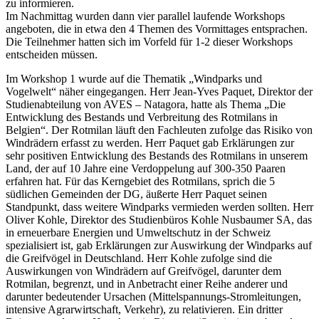
zu informieren.
Im Nachmittag wurden dann vier parallel laufende Workshops
angeboten, die in etwa den 4 Themen des Vormittages entsprachen.
Die Teilnehmer hatten sich im Vorfeld für 1-2 dieser Workshops
entscheiden müssen.
Im Workshop 1 wurde auf die Thematik „Windparks und
Vogelwelt“ näher eingegangen. Herr Jean-Yves Paquet, Direktor der
Studienabteilung von AVES – Natagora, hatte als Thema „Die
Entwicklung des Bestands und Verbreitung des Rotmilans in
Belgien“. Der Rotmilan läuft den Fachleuten zufolge das Risiko von
Windrädern erfasst zu werden. Herr Paquet gab Erklärungen zur
sehr positiven Entwicklung des Bestands des Rotmilans in unserem
Land, der auf 10 Jahre eine Verdoppelung auf 300-350 Paaren
erfahren hat. Für das Kerngebiet des Rotmilans, sprich die 5
südlichen Gemeinden der DG, äußerte Herr Paquet seinen
Standpunkt, dass weitere Windparks vermieden werden sollten. Herr
Oliver Kohle, Direktor des Studienbüros Kohle Nusbaumer SA, das
in erneuerbare Energien und Umweltschutz in der Schweiz
spezialisiert ist, gab Erklärungen zur Auswirkung der Windparks auf
die Greifvögel in Deutschland. Herr Kohle zufolge sind die
Auswirkungen von Windrädern auf Greifvögel, darunter dem
Rotmilan, begrenzt, und in Anbetracht einer Reihe anderer und
darunter bedeutender Ursachen (Mittelspannungs-Stromleitungen,
intensive Agrarwirtschaft, Verkehr), zu relativieren. Ein dritter