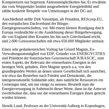
Kompetenzen nur begrenzte Aktionsmöglichkeiten hat. Er erwähnte
das vom Wuppertaler Institut ausgearbeitete Energieleitbild und
zählte konkrete Beispiele von Umsetzungen in der DG auf.
Anschließend stellte Dirk Vansintjan, als Präsident, REScoop.EU,
den europäischen Dachverband der Bürger-
Energiegenossenschaften, vor. Mit einem kleinen Rundgang durch
Europa verdeutlichte er die Ausdehnung dieser Bürgerbewegung,
die von England über Kroatien bis hin nach Griechenland reicht,
und 2.600 Genossenschaften mit etwa 650.000 Mitglieder umfasst.
Einen sehr gedankenreichen Vortrag hat Gérard Magnin, Ex-
Verwaltungsratsmitglied von EDF, Gründer von ENERGYCITIES
und Präsident der französischen Genossenschaft JURASCIC, zum
ersten Aspekt, der Relevanz der erneuerbaren Energien in der
heutigen Welt, gehalten. Herr Magnin sprach u.a. von den
grundlegenden Werten an denen unsere Gesellschaft sich ausrichtet,
wie etwa das Bestreben nach Frieden und Demokratie, die
intergenerationelle Solidarität oder, dass natürliche Ressourcen ein
Gemeingut sind, um nur einige zu nennen. Beurteilt man die
Energieversorgung in Anbetracht dieser Werte, dann ist die Antwort
zweifelsohne die, dass nur die erneuerbaren Energien ihnen gerecht
werden können.
Henrik Lund, Professor an der Universität Aalborg in Kopenhagen,