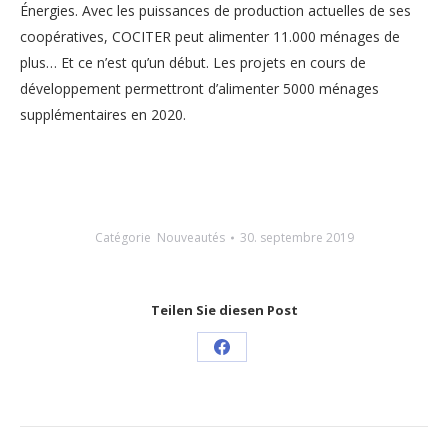
Énergies. Avec les puissances de production actuelles de ses
coopératives, COCITER peut alimenter 11.000 ménages de
plus… Et ce n’est qu’un début. Les projets en cours de
développement permettront d’alimenter 5000 ménages
supplémentaires en 2020.
Catégorie
Nouveautés
30. septembre 2019
Teilen Sie diesen Post
Share
on
Facebook
Navigation