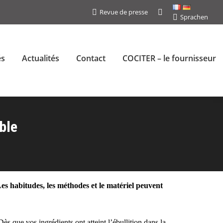
Revue de presse
Search:
Sprachen
és
Actualités
Contact
COCITER – le fournisseur
ble
Les habitudes, les méthodes et le matériel peuvent
Dès que vos ingrédients ont atteint l’ébullition dans la