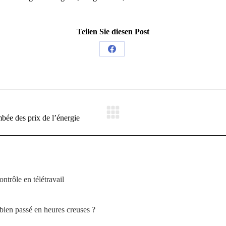
Teilen Sie diesen Post
Share
on
Facebook
mbée des prix de l’énergie
trôle en télétravail
bien passé en heures creuses ?