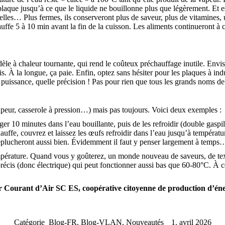
plaque jusqu’à ce que le liquide ne bouillonne plus que légèrement. Et e
uxelles… Plus fermes, ils conserveront plus de saveur, plus de vitamines,
hauffe 5 à 10 min avant la fin de la cuisson. Les aliments continueront à
 à chaleur tournante, qui rend le coûteux préchauffage inutile. Envisa
. À la longue, ça paie. Enfin, optez sans hésiter pour les plaques à induc
 puissance, quelle précision ! Pas pour rien que tous les grands noms 
peur, casserole à pression…) mais pas toujours. Voici deux exemples :
onger 10 minutes dans l’eau bouillante, puis de les refroidir (double gasp
hauffe, couvrez et laissez les œufs refroidir dans l’eau jusqu’à températu
’éplucheront aussi bien. Évidemment il faut y penser largement à temps
empérature. Quand vous y goûterez, un monde nouveau de saveurs, de te
ur précis (donc électrique) qui peut fonctionner aussi bas que 60-80°C. À
par Courant d’Air SC ES, coopérative citoyenne de production d’én
Catégorie
Blog-FR
,
Blog-VLAN
,
Nouveautés
1. avril 2026