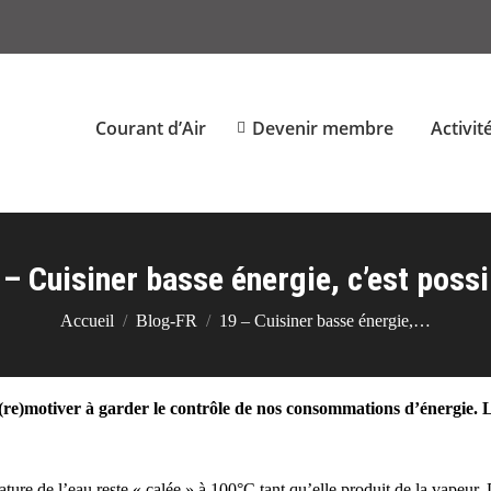
Courant d’Air
Devenir membre
Activit
 – Cuisiner basse énergie, c’est possi
Vous êtes ici :
Accueil
Blog-FR
19 – Cuisiner basse énergie,…
s (re)motiver à garder le contrôle de nos consommations d’énergie. 
ature de l’eau reste « calée » à 100°C tant qu’elle produit de la vapeur. 