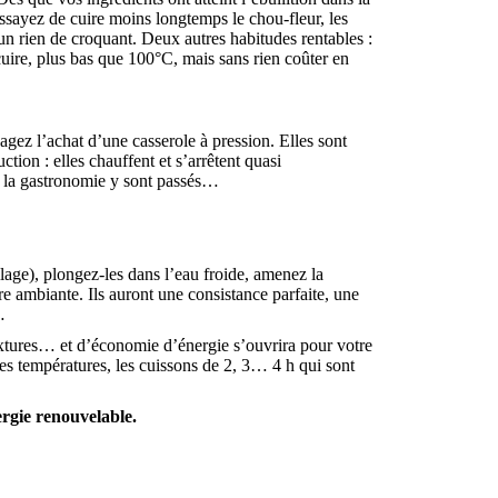
ssayez de cuire moins longtemps le chou-fleur, les
 un rien de croquant. Deux autres habitudes rentables :
 cuire, plus bas que 100°C, mais sans rien coûter en
gez l’achat d’une casserole à pression. Elles sont
tion : elles chauffent et s’arrêtent quasi
de la gastronomie y sont passés…
illage), plongez-les dans l’eau froide, amenez la
re ambiante. Ils auront une consistance parfaite, une
…
xtures… et d’économie d’énergie s’ouvrira pour votre
 ces températures, les cuissons de 2, 3… 4 h qui sont
ergie renouvelable.