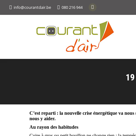
info@courantdair.be
080 216 944
Facebook
page
opens
in
new
window
19
C’est reparti : la nouvelle crise énergétique va nou
nous y aider.
Au rayon des habitudes
Cuire à gros ou petit bouillon ne change rien : la tempér