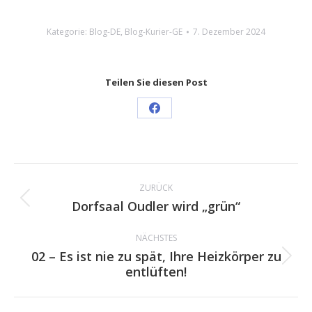
Kategorie:
Blog-DE
,
Blog-Kurier-GE
7. Dezember 2024
Teilen Sie diesen Post
Share
on
Facebook
Kommentarnavigation
ZURÜCK
Dorfsaal Oudler wird „grün“
Vorheriger
Beitrag:
NÄCHSTES
02 – Es ist nie zu spät, Ihre Heizkörper zu
Nächster
entlüften!
Beitrag: