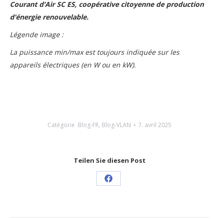
Courant d’Air SC ES, coopérative citoyenne de production
d’énergie renouvelable.
Légende image :
La puissance min/max est toujours indiquée sur les
appareils électriques (en W ou en kW).
Catégorie
Blog-FR
,
Blog-VLAN
7. avril 2025
Teilen Sie diesen Post
Share
on
Facebook