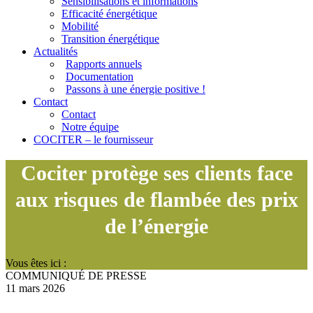
Sensibilisations et informations
Efficacité énergétique
Mobilité
Transition énergétique
Actualités
Rapports annuels
Documentation
Passons à une énergie positive !
Contact
Contact
Notre équipe
COCITER – le fournisseur
Cociter protège ses clients face
aux risques de flambée des prix
de l’énergie
Vous êtes ici :
COMMUNIQUÉ DE PRESSE
11 mars 2026