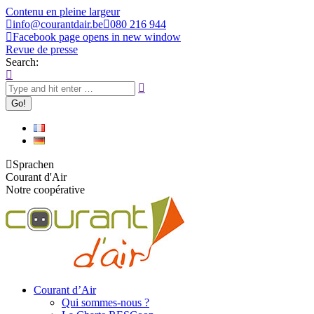
Contenu en pleine largeur
info@courantdair.be
080 216 944
Facebook page opens in new window
Revue de presse
Search:
Sprachen
Courant d'Air
Notre coopérative
Courant d’Air
Qui sommes-nous ?