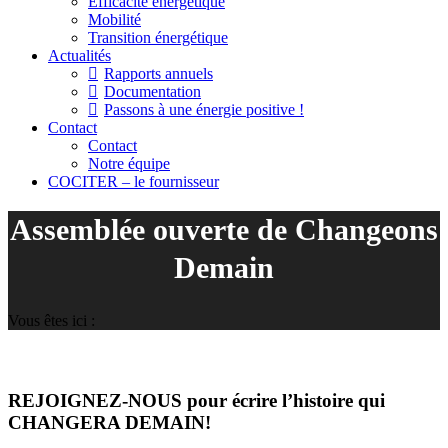
Efficacité énergétique
Mobilité
Transition énergétique
Actualités
Rapports annuels
Documentation
Passons à une énergie positive !
Contact
Contact
Notre équipe
COCITER – le fournisseur
Assemblée ouverte de Changeons
Demain
Vous êtes ici :
REJOIGNEZ-NOUS pour écrire l’histoire qui
CHANGERA DEMAIN!