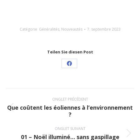
Catégorie
Généralités
,
Nouveautés
7. septembre 2023
Teilen Sie diesen Post
Share
on
Facebook
Navigation
ONGLET PRÉCÉDENT
de
Que coûtent les éoliennes à l’environnement
Onglet
?
commentaire
précédent
ONGLET SUIVANT
01 – Noël illuminé… sans gaspillage
Onglet