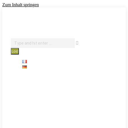
Zum Inhalt springen
info@courantdair.be
080 216 944
Facebook page opens in new window
Revue de presse
Search:
Sprachen