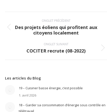
on
Facebook
Navigation
ONGLET PRÉCÉDENT
de
Des projets éoliens qui profitent aux
Onglet
citoyens localement
commentaire
précédent
ONGLET SUIVANT
COCITER recrute (08-2022)
Onglet
suivant
Les articles du Blog
19 – Cuisiner basse énergie, c’est possible
1. avril 2026
18 – Garder sa consommation d’énergie sous contrôle en
télétravail