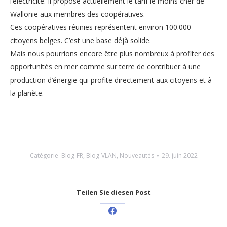
l’électricité. Il propose actuellement le tarif le moins cher de
Wallonie aux membres des coopératives.
Ces coopératives réunies représentent environ 100.000
citoyens belges. C’est une base déjà solide.
Mais nous pourrions encore être plus nombreux à profiter des
opportunités en mer comme sur terre de contribuer à une
production d’énergie qui profite directement aux citoyens et à
la planète.
Catégorie
Blog-FR
,
Blog-VLAN
,
Nouveautés
29. juin 2022
Teilen Sie diesen Post
Share