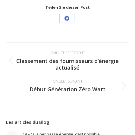
Teilen Sie diesen Post
Share
on
Facebook
Navigation
ONGLET PRÉCÉDENT
de
Classement des fournisseurs d’énergie
Onglet
actualisé
commentaire
précédent
ONGLET SUIVANT
Début Génération Zéro Watt
Onglet
suivant
Les articles du Blog
19 – Cuisiner basse énergie, c’est possible