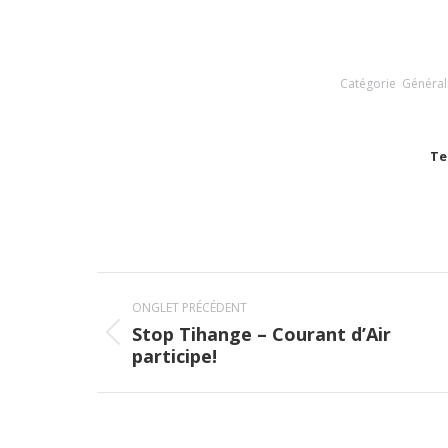
Catégorie
Général
Te
Navigation
ONGLET PRÉCÉDENT
de
Stop Tihange – Courant d’Air
Onglet
participe!
commentaire
précédent