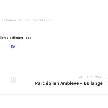
ités
,
Nouveautés
29. novembre 2017
ilen Sie diesen Post
Share
on
Facebook
ONGLET SUIVANT
Parc éolien Amblève – Bullange
Onglet
suivant