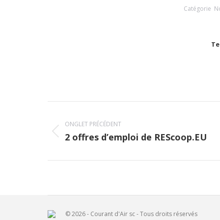
Catégorie
N
Te
Navigation
de
ONGLET PRÉCÉDENT
2 offres d’emploi de REScoop.EU
Onglet
commentaire
précédent
© 2026 - Courant d'Air sc - Tous droits réservés