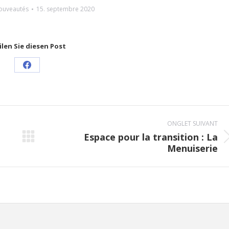
ouveautés
15. septembre 2020
ilen Sie diesen Post
Share
on
Facebook
ONGLET SUIVANT
Espace pour la transition : La
Onglet
Menuiserie
suivant