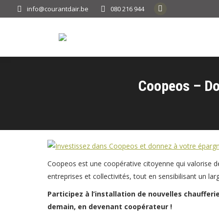
info@courantdair.be
080 216 944
Facebook
page
opens
in
new
window
Coopeos – Don
Coopeos est une coopérative citoyenne qui valorise d
entreprises et collectivités, tout en sensibilisant un l
Participez à l’installation de nouvelles chauffe
demain, en devenant coopérateur !