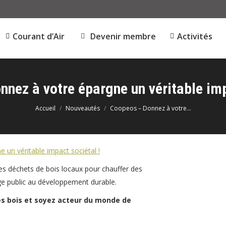
Courant d’Air
Devenir membre
Activités
nez à votre épargne un véritable imp
Vous êtes ici :
Accueil
Nouveautés
Coopeos – Donnez à votre…
es déchets de bois locaux pour chauffer des
arge public au développement durable.
ries bois et soyez acteur du monde de