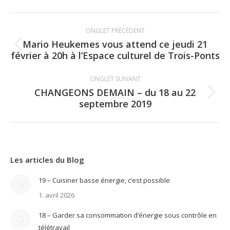
Facebook
Navigation
ONGLET PRÉCÉDENT
de
Mario Heukemes vous attend ce jeudi 21
Onglet
février à 20h à l’Espace culturel de Trois-Ponts
commentaire
précédent
ONGLET SUIVANT
CHANGEONS DEMAIN – du 18 au 22
Onglet
septembre 2019
suivant
Les articles du Blog
19 – Cuisiner basse énergie, c’est possible
1. avril 2026
18 – Garder sa consommation d’énergie sous contrôle en
télétravail