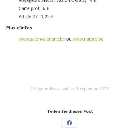
Voyageurs SNCB / Action GRACQ : 4 €
Carte prof : 6 €
Article 27 : 1,25 €
Plus d’infos
www.salonvaleriane.be
ou
www.natpro.be
Catégorie
Nouveautés
3. septembre 2019
Teilen Sie diesen Post
Share
on