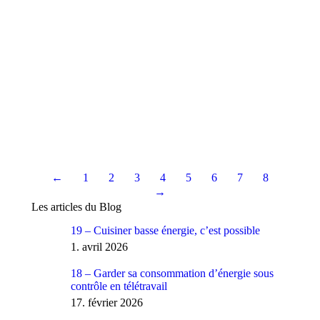
Sep
3
2019
←
1
2
3
4
5
6
7
8
→
Les articles du Blog
19 – Cuisiner basse énergie, c’est possible
1. avril 2026
18 – Garder sa consommation d’énergie sous
contrôle en télétravail
17. février 2026