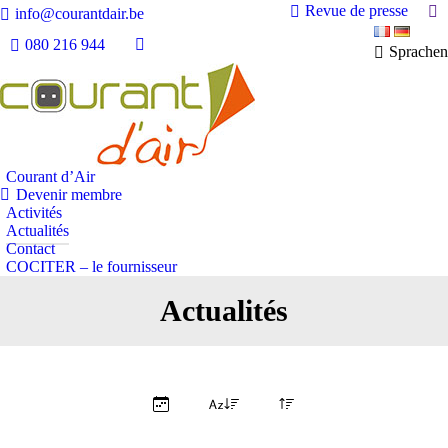
Se
Revue de presse
info@courantdair.be
080 216 944
Sprachen
Facebook
page
opens
in
new
window
Courant d’Air
Devenir membre
Activités
Actualités
Contact
COCITER – le fournisseur
Actualités