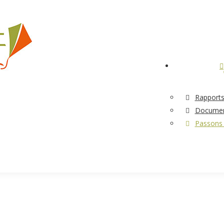
Rapports
Documen
Passons à
e positive !