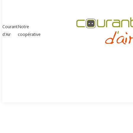
Courant
Notre
d'Air
coopérative
Passons à une énergi