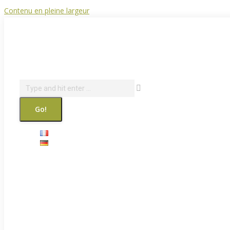
Contenu en pleine largeur
info@courantdair.be
080 216 944
Facebook page opens in new window
Revue de presse
Search: